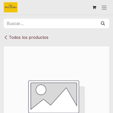
Ir al contenido
Todos los productos