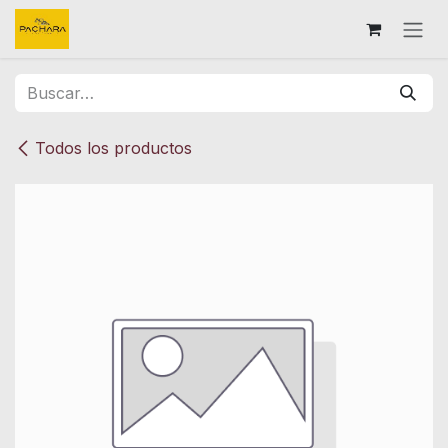
Ir al contenido
Todos los productos