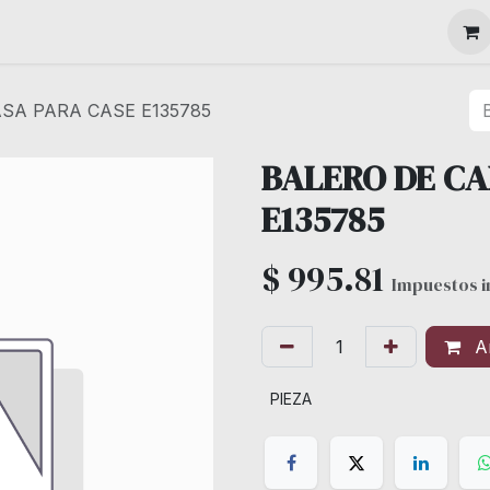
MAQUINARIA
SA PARA CASE E135785
BALERO DE CA
E135785
$
995.81
Impuestos i
Añ
PIEZA