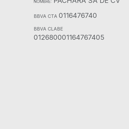
PACHARA SA DE CV
NOMBRE:
0116476740
BBVA CTA
BBVA CLABE
012680001164767405