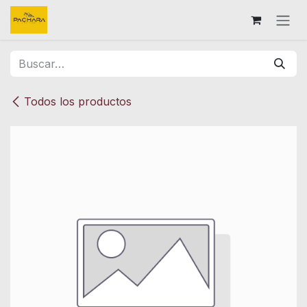
Ir al contenido
Todos los productos