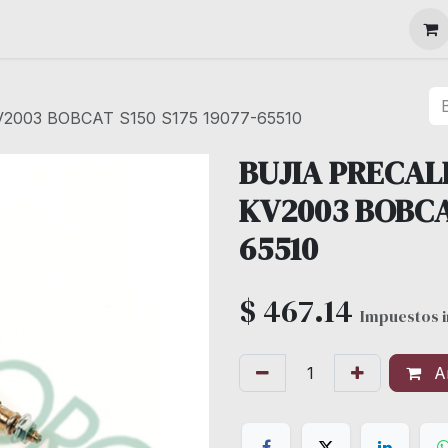
MAQUINARIA
003 BOBCAT S150 S175 19077-65510
BUJIA PRECA
KV2003 BOBCAT
65510
$
467.14
Impuestos i
Añ