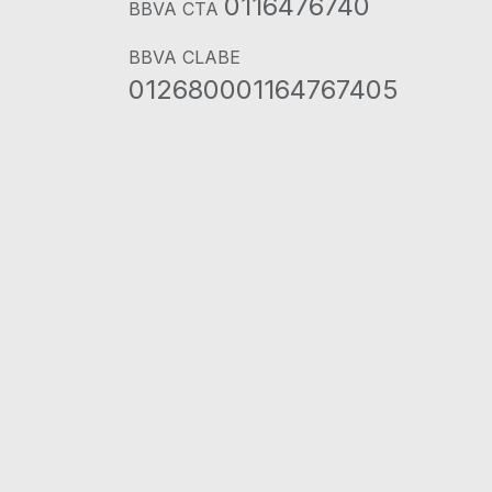
0116476740
BBVA CTA
BBVA CLABE
012680001164767405