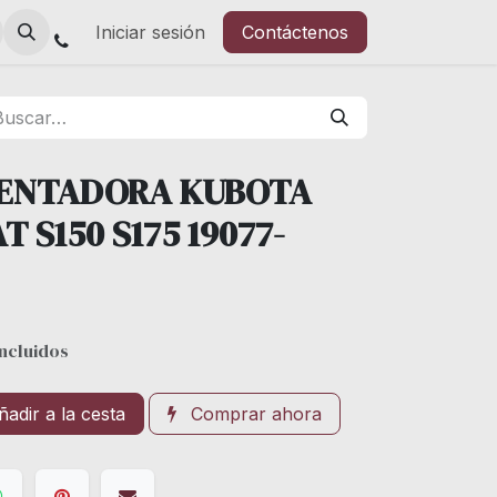
Iniciar sesión
Contáctenos
LENTADORA KUBOTA
 S150 S175 19077-
ncluidos
adir a la cesta
Comprar ahora