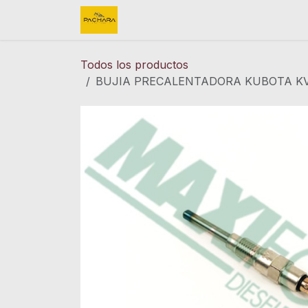
Ir al contenido
Inicio
REFACCIONES
FINK 
Todos los productos
BUJIA PRECALENTADORA KUBOTA KV2