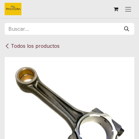
Ir al contenido
Todos los productos