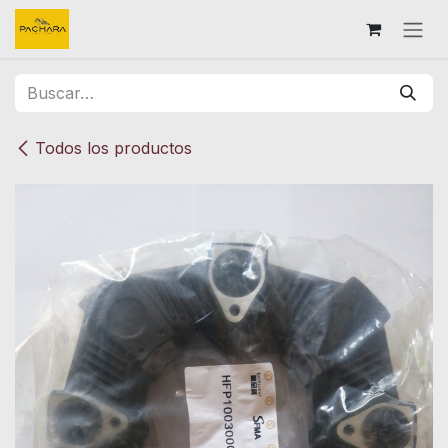
Ir al contenido
Todos los productos