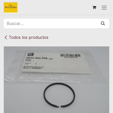
Ir al contenido
Todos los productos