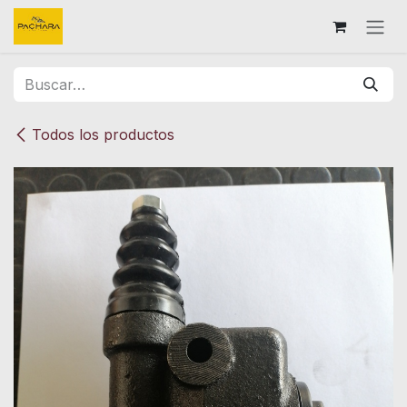
Ir al contenido
Todos los productos