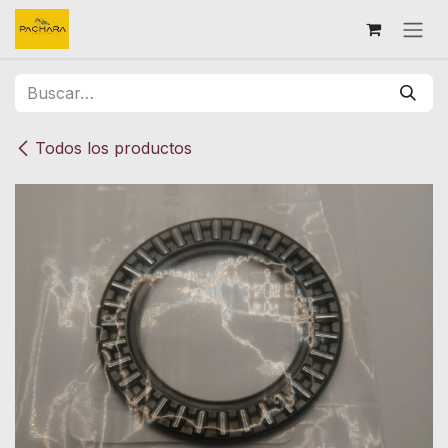
Ir al contenido
Todos los productos