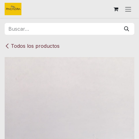
Ir al contenido
Todos los productos