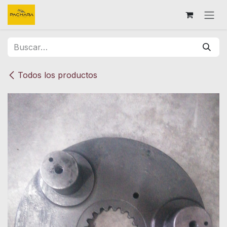
Ir al contenido
Todos los productos