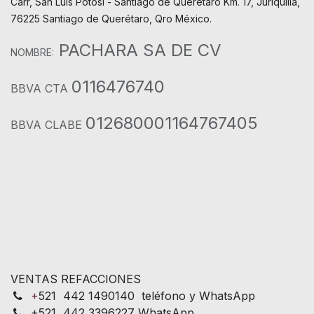
Carr, San Luis Potosí - Santiago de Querétaro Km. 17, Juriquilla,
76225 Santiago de Querétaro, Qro México.
PACHARA SA DE CV
NOMBRE:
0116476740
BBVA CTA
012680001164767405
BBVA CLABE
VENTAS REFACCIONES
+
521 442 1490140 teléfono y WhatsApp
+521 442 3396227 WhatsApp