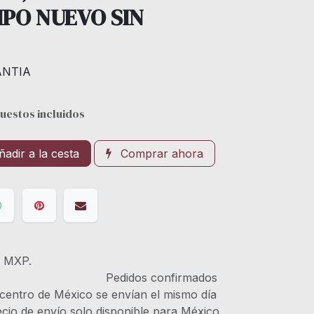
IPO NUEVO SIN
ANTIA
uestos incluidos
adir a la cesta
Comprar ahora
s MXP.
IVA Pedidos confirmados
 centro de México se envían el mismo día
recio de envío solo disponible para México