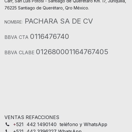
Carr, San Luis Potosí - Santiago de Querétaro Km. 17, Juriquilla,
76225 Santiago de Querétaro, Qro México.
PACHARA SA DE CV
NOMBRE:
0116476740
BBVA CTA
012680001164767405
BBVA CLABE
VENTAS REFACCIONES
+
521 442 1490140 teléfono y WhatsApp
+521 442 3396227 WhatsApp