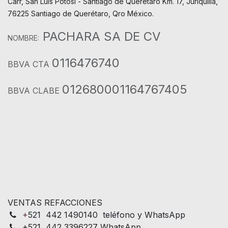
Carr, San Luis Potosí - Santiago de Querétaro Km. 17, Juriquilla,
76225 Santiago de Querétaro, Qro México.
PACHARA SA DE CV
NOMBRE:
0116476740
BBVA CTA
012680001164767405
BBVA CLABE
VENTAS REFACCIONES
+
521 442 1490140 teléfono y WhatsApp
+521 442 3396227 WhatsApp