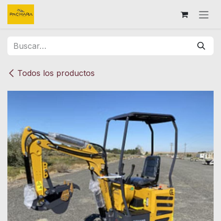
Ir al contenido
Todos los productos