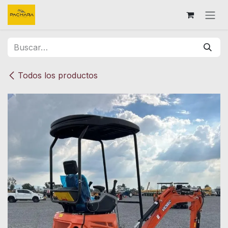
Ir al contenido
Todos los productos