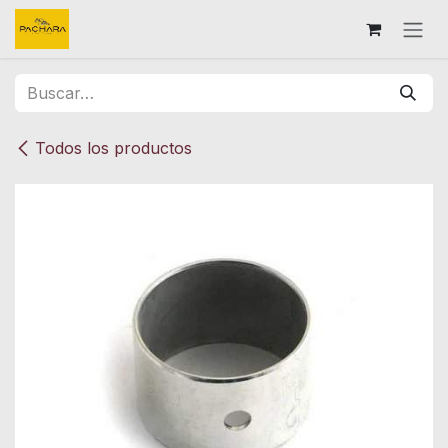
Ir al contenido
Todos los productos