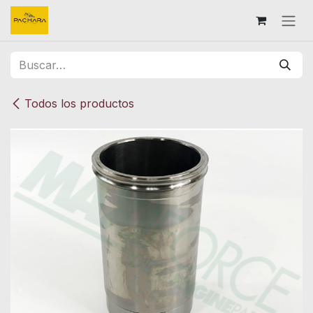
Ir al contenido
Todos los productos