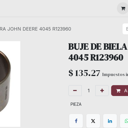
MAQUINARIA
ARA JOHN DEERE 4045 R123960
BUJE DE BIEL
4045 R123960
$
135.27
Impuestos i
Añ
PIEZA