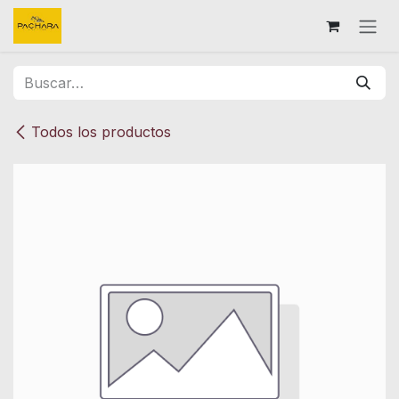
Ir al contenido
Todos los productos