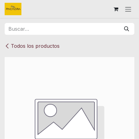
Ir al contenido
Todos los productos