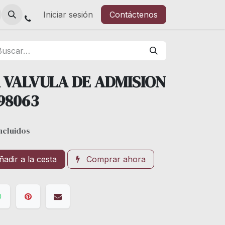
Iniciar sesión
Contáctenos
 VALVULA DE ADMISION
98063
ncluidos
adir a la cesta
Comprar ahora