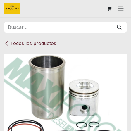
Ir al contenido
Todos los productos