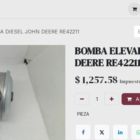
MAQUINARIA
 DIESEL JOHN DEERE RE42211
BOMBA ELEVA
DEERE RE4221
$
1,257.58
Impuesto
Añ
PIEZA