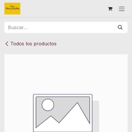
Ir al contenido
Todos los productos