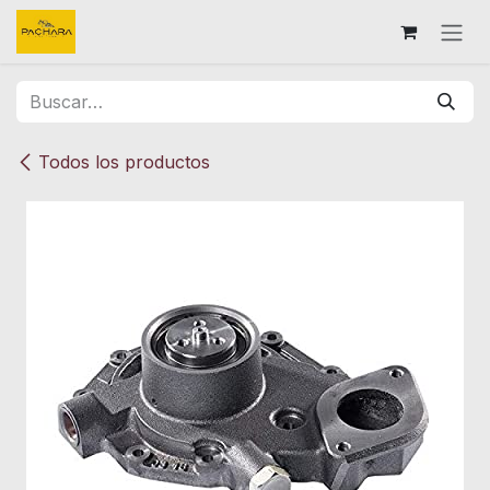
Ir al contenido
Todos los productos