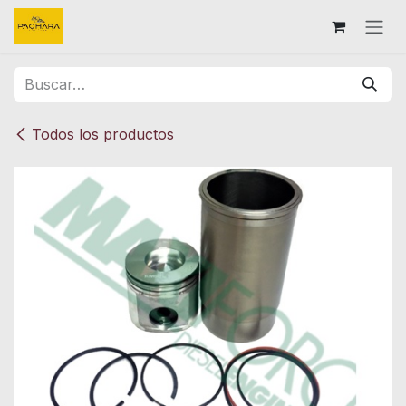
Ir al contenido
Todos los productos