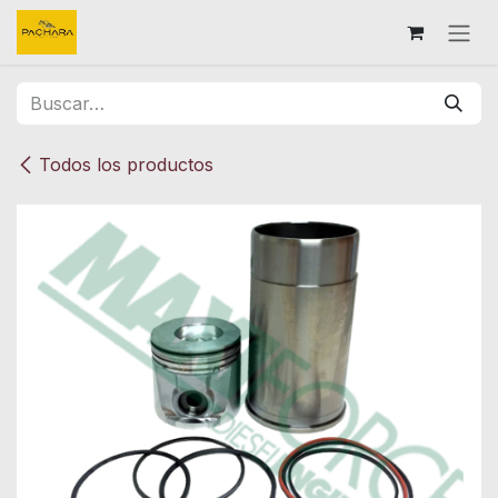
Ir al contenido
Todos los productos