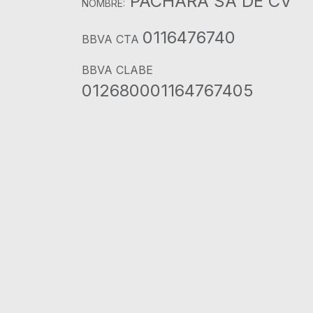
PACHARA SA DE CV
NOMBRE:
0116476740
BBVA CTA
BBVA CLABE
012680001164767405