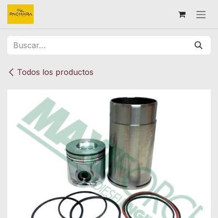
Ir al contenido
Todos los productos