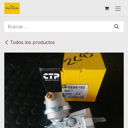
Ir al contenido
Todos los productos