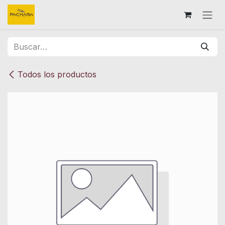
Ir al contenido
Todos los productos