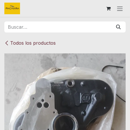
Ir al contenido
Todos los productos