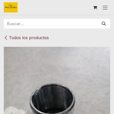
Ir al contenido
Todos los productos