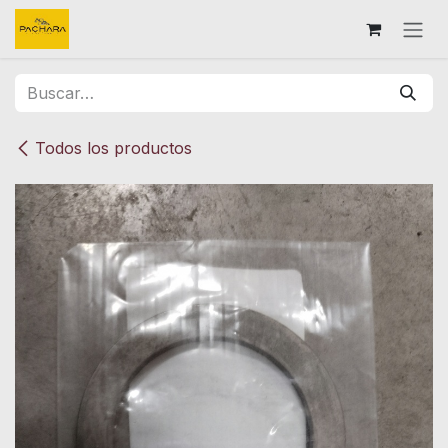
Ir al contenido
Todos los productos