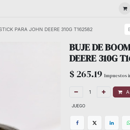
MAQUINARIA
STICK PARA JOHN DEERE 310G T162582
BUJE DE BOOM
DEERE 310G T1
$
265.19
Impuestos i
Añ
JUEGO