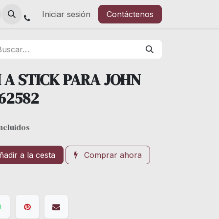
Iniciar sesión
Contáctenos
 A STICK PARA JOHN
62582
ncluidos
adir a la cesta
Comprar ahora