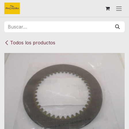
Ir al contenido
Todos los productos