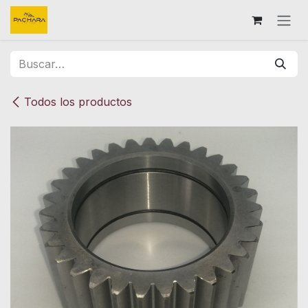
Ir al contenido
Todos los productos