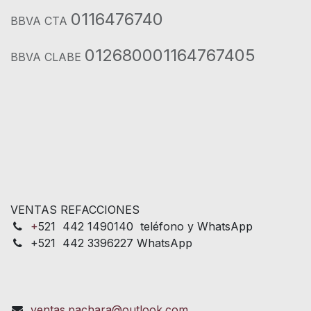
0116476740
BBVA CTA
012680001164767405
BBVA CLABE
VENTAS REFACCIONES
+
521 442 1490140 teléfono y WhatsApp
+521 442 3396227 WhatsApp
ventas.pachara@outlook.com