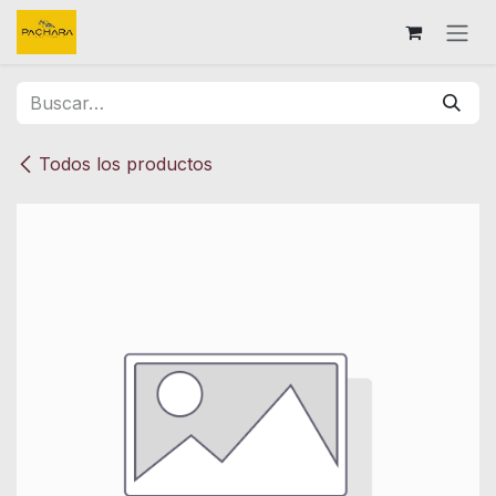
Ir al contenido
Todos los productos