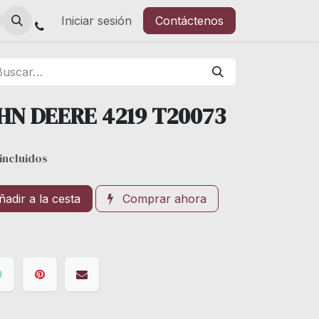
Iniciar sesión
Contáctenos
HN DEERE 4219 T20073
incluidos
adir a la cesta
Comprar ahora