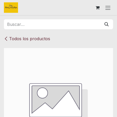
Ir al contenido
Todos los productos