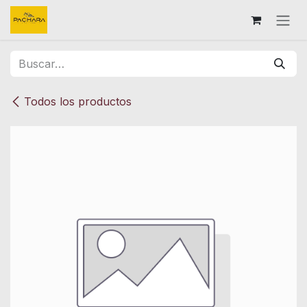
Ir al contenido
Todos los productos