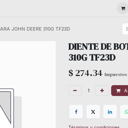
MAQUINARIA
PARA JOHN DEERE 310G TF23D
DIENTE DE BO
310G TF23D
$
274.34
Impuestos 
Añ
Términos y condiciones