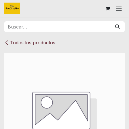
Ir al contenido
Todos los productos