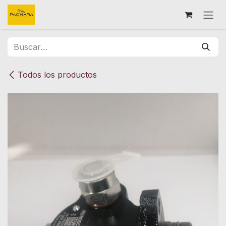
Ir al contenido
Todos los productos