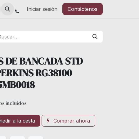
Iniciar sesión
Contáctenos
S DE BANCADA STD
ERKINS RG38100
5MB0018
s incluidos
adir a la cesta
Comprar ahora