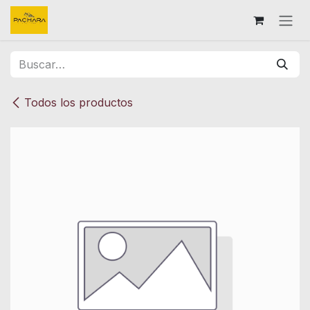
Ir al contenido
Todos los productos